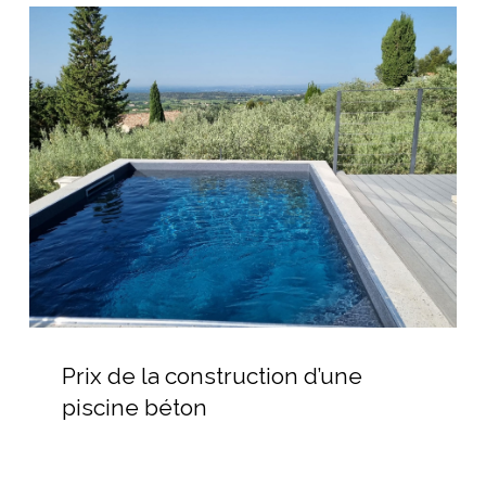
bois
Prix
de
la
construction
d’une
piscine
béton
Prix
de
Prix de la construction d’une
la
piscine béton
construction
d’une
piscine