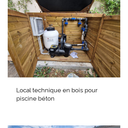
technique
en
bois
pour
piscine
béton
Local
technique
Local technique en bois pour
en
piscine béton
bois
pour
piscine
béton