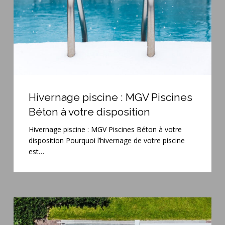
à
votre
disposition
Hivernage
piscine
Hivernage piscine : MGV Piscines
:
Béton à votre disposition
MGV
Piscines
Hivernage piscine : MGV Piscines Béton à votre
Béton
disposition Pourquoi l’hivernage de votre piscine
à
est…
votre
disposition
Vente
de