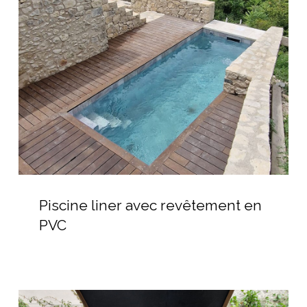
avec
revêtement
en
PVC
Piscine
liner
Piscine liner avec revêtement en
avec
PVC
revêtement
en
PVC
Local