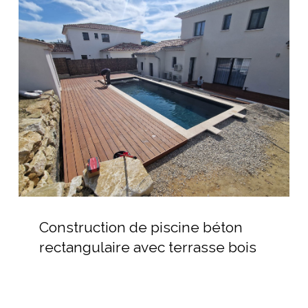
Construction
de
piscine
béton
rectangulaire
avec
terrasse
bois
Construction
de
Construction de piscine béton
piscine
rectangulaire avec terrasse bois
béton
rectangulaire
avec
terrasse