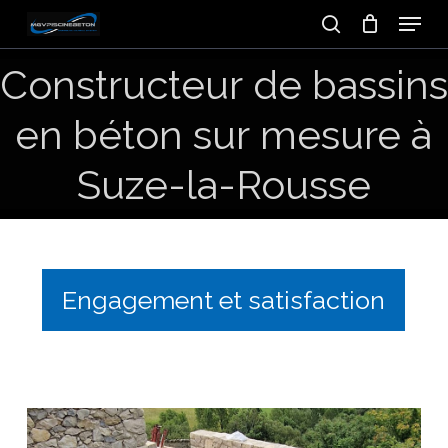
Skip
Menu
to
search
main
Constructeur
de
bassins
content
en
béton
sur
mesure
à
Suze-la-Rousse
Engagement et satisfaction
Piscine
liner