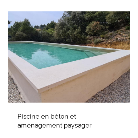
Piscine
en
béton
et
aménagement
paysager
Piscine
en
Piscine en béton et
béton
aménagement paysager
et
aménagement