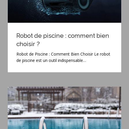
Robot
de
Robot de piscine : comment bien
piscine
choisir ?
:
comment
Robot de Piscine : Comment Bien Choisir Le robot
bien
de piscine est un outil indispensable…
choisir
?
Hivernage
piscine
:
MGV
Piscines
Béton