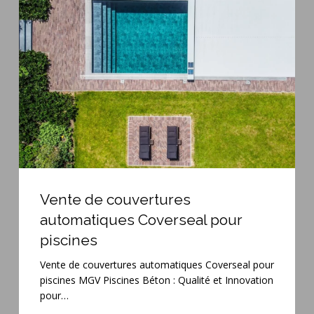
couvertures
automatiques
Coverseal
pour
piscines
Vente
de
Vente de couvertures
couvertures
automatiques Coverseal pour
automatiques
piscines
Coverseal
pour
Vente de couvertures automatiques Coverseal pour
piscines
piscines MGV Piscines Béton : Qualité et Innovation
pour…