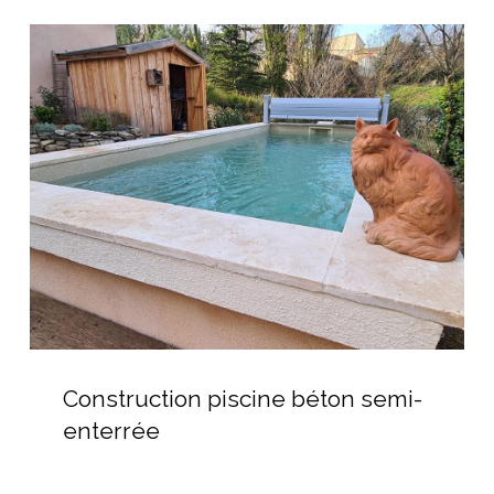
béton
Construction
piscine
béton
semi-
enterrée
Construction
piscine
Construction piscine béton semi-
béton
enterrée
semi-
enterrée