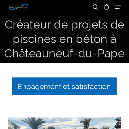
Skip
Menu
to
search
main
Créateur
de
projets
de
content
piscines
en
béton
à
Châteauneuf-du-Pape
Engagement et satisfaction
Piscine
en