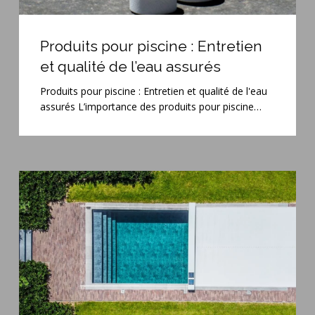
Produits
pour
Produits pour piscine : Entretien
piscine
et qualité de l’eau assurés
:
Entretien
Produits pour piscine : Entretien et qualité de l'eau
et
assurés L’importance des produits pour piscine…
qualité
de
l’eau
assurés
Vente
de
couvertures
automatiques
Coverseal
pour
piscines