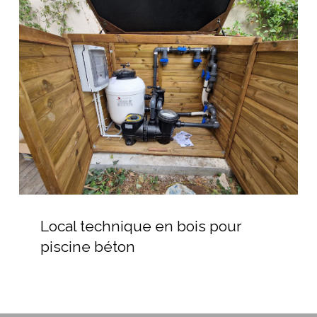
technique
en
bois
pour
piscine
béton
Local
technique
Local technique en bois pour
en
piscine béton
bois
pour
piscine
béton