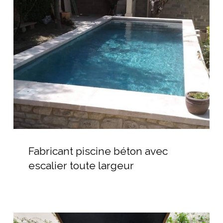
béton
avec
escalier
toute
largeur
Fabricant
piscine
Fabricant piscine béton avec
béton
escalier toute largeur
avec
escalier
toute
largeur
Local