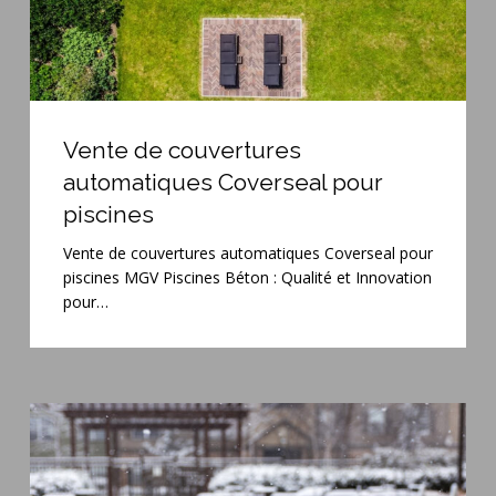
Vente
de
Vente de couvertures
couvertures
automatiques Coverseal pour
automatiques
piscines
Coverseal
pour
Vente de couvertures automatiques Coverseal pour
piscines
piscines MGV Piscines Béton : Qualité et Innovation
pour…
Hivernage
piscine
:
MGV