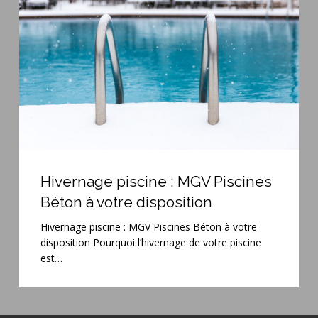
Piscines
Béton
à
votre
disposition
Hivernage
piscine
Hivernage piscine : MGV Piscines
:
Béton à votre disposition
MGV
Piscines
Hivernage piscine : MGV Piscines Béton à votre
Béton
disposition Pourquoi l’hivernage de votre piscine
à
est…
votre
disposition