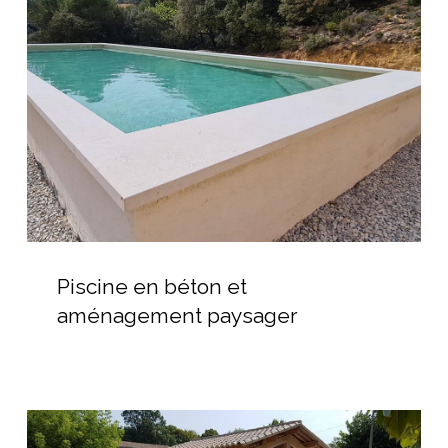
béton
et
aménagement
paysager
Piscine
en
Piscine en béton et
béton
aménagement paysager
et
aménagement
paysager
Construire
une