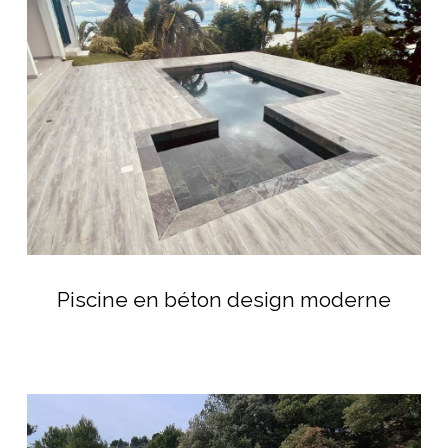
béton
design
moderne
Piscine
en
Piscine en béton design moderne
béton
design
moderne
Piscine
en