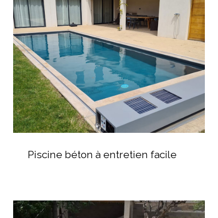
béton
à
entretien
facile
Piscine
béton
Piscine béton à entretien facile
à
entretien
facile
Fabricant
piscine