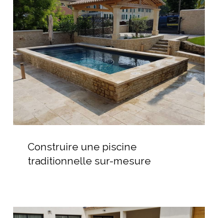
piscine
traditionnelle
sur-
mesure
Construire
une
Construire une piscine
piscine
traditionnelle sur-mesure
traditionnelle
sur-
mesure
Piscine