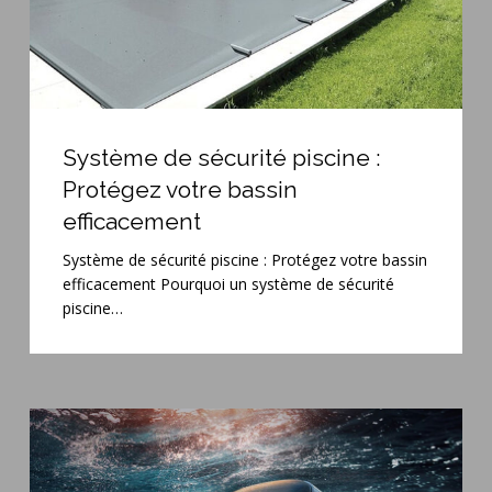
efficacement
Système
de
Système de sécurité piscine :
sécurité
Protégez votre bassin
piscine
efficacement
:
Protégez
Système de sécurité piscine : Protégez votre bassin
votre
efficacement Pourquoi un système de sécurité
bassin
piscine…
efficacement
Robot
de
piscine