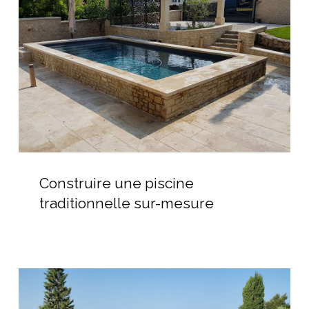
traditionnelle
sur-
mesure
Construire
une
Construire une piscine
piscine
traditionnelle sur-mesure
traditionnelle
sur-
mesure
Prix
de
la