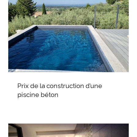
construction
d’une
piscine
béton
Prix
de
Prix de la construction d’une
la
piscine béton
construction
d’une
piscine
béton
Installateur
piscine