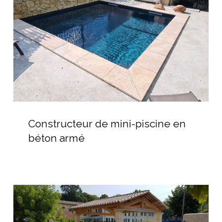
en
béton
armé
Constructeur
de
Constructeur de mini-piscine en
mini-
béton armé
piscine
en
béton
armé
Construire
une
piscine