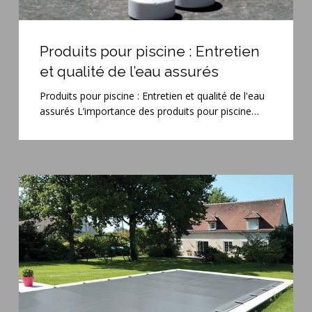
Produits
pour
Produits pour piscine : Entretien
piscine
et qualité de l’eau assurés
:
Entretien
Produits pour piscine : Entretien et qualité de l'eau
et
assurés L’importance des produits pour piscine…
qualité
de
l’eau
assurés
Système
de
sécurité
piscine
:
Protégez
votre
bassin