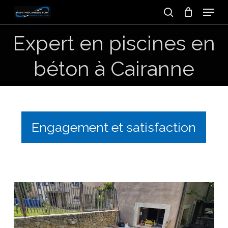
Skip
Menu
to
search
main
Expert
en
piscines
en
content
béton
à
Cairanne
Engagement et satisfaction
Constructeur
de
mini-
piscine