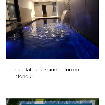
béton
en
intérieur
Installateur
piscine
Installateur piscine béton en
béton
intérieur
en
intérieur
Piscine