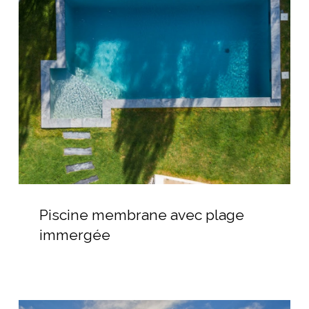
membrane
avec
plage
immergée
Piscine
membrane
Piscine membrane avec plage
avec
immergée
plage
immergée
Devis