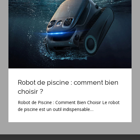
:
comment
bien
choisir
?
Robot
de
Robot de piscine : comment bien
piscine
choisir ?
:
comment
Robot de Piscine : Comment Bien Choisir Le robot
bien
de piscine est un outil indispensable…
choisir
?